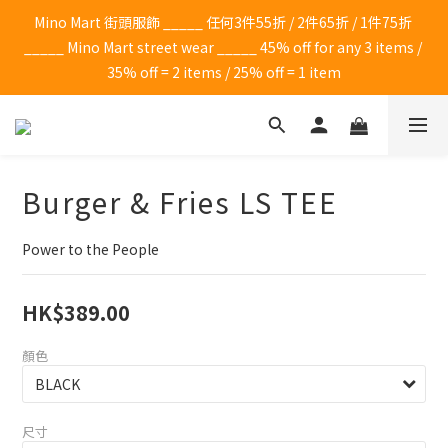
Mino Mart 街頭服飾 _____ 任何3件55折 / 2件65折 / 1件75折 
_____ Mino Mart street wear _____ 45% off for any 3 items / 
35% off = 2 items / 25% off = 1 item
Burger & Fries LS TEE
Power to the People
HK$389.00
顏色
尺寸