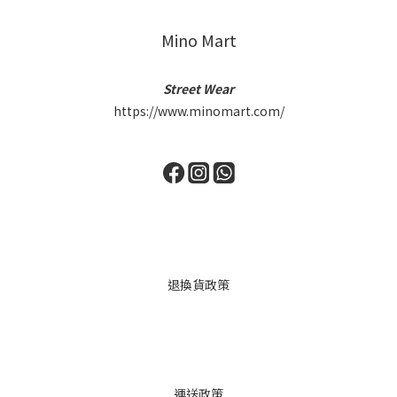
Mino Mart
Street Wear
https://www.minomart.com/
退換貨政策
運送政策