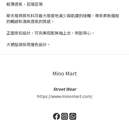
輕薄透氣，若隱若現
華夫格棉質布料可最大限度地減少與肌膚的接觸，帶來柔軟蓬鬆
的觸感和清爽透氣的質感。
正面按扣設計，可完美搭配無袖上衣，例如背心。
大號貼袋採用撞色設計。
Mino Mart
Street Wear
https://www.minomart.com/