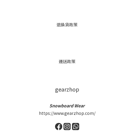
退換貨政策
運送政策
gearzhop
Snowboard Wear
https://www.gearzhop.com/