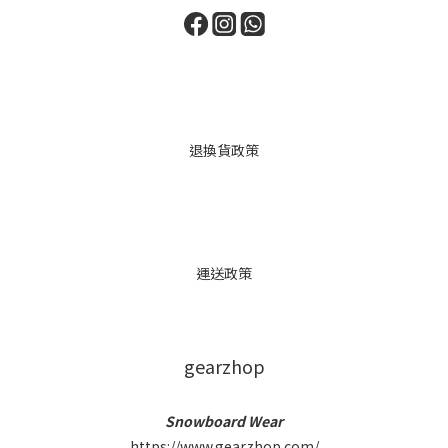
退換貨政策
運送政策
gearzhop
Snowboard Wear
https://www.gearzhop.com/