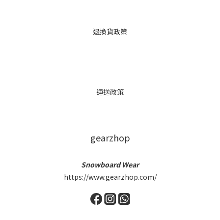
退換貨政策
運送政策
gearzhop
Snowboard Wear
https://www.gearzhop.com/