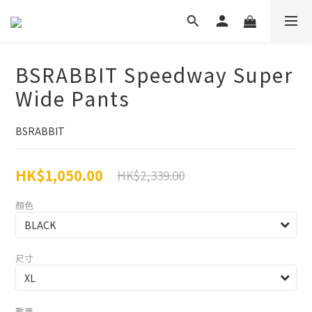
BSRABBIT Speedway Super
Wide Pants
BSRABBIT
HK$1,050.00
HK$2,339.00
顏色
尺寸
數量