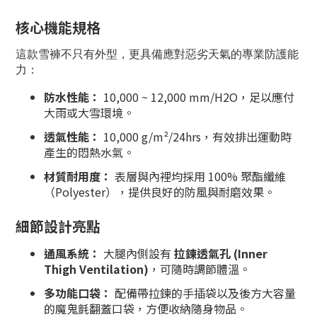
核心機能規格
這款雪褲不只有外型，更具備應對惡劣天氣的專業防護能
力：
防水性能：
10,000 ~ 12,000 mm/H2O，足以應付
大雨或大雪環境。
透氣性能：
10,000 g/m²/24hrs，有效排出運動時
產生的悶熱水氣。
材質耐用度：
表層與內裡均採用 100% 聚酯纖維
（Polyester），提供良好的防風與耐磨效果。
細節設計亮點
通風系統：
大腿內側設有
拉鍊透氣孔 (Inner
Thigh Ventilation)
，可隨時調節體溫。
多功能口袋：
配備帶拉鍊的手插袋以及後方大容量
的魔鬼氈翻蓋口袋，方便收納隨身物品。