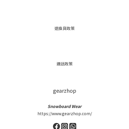
退換貨政策
運送政策
gearzhop
Snowboard Wear
https://www.gearzhop.com/