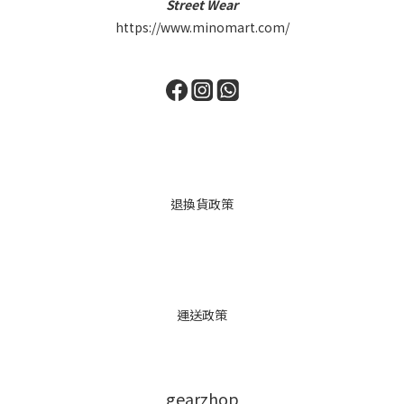
Street Wear
https://www.minomart.com/
退換貨政策
運送政策
gearzhop