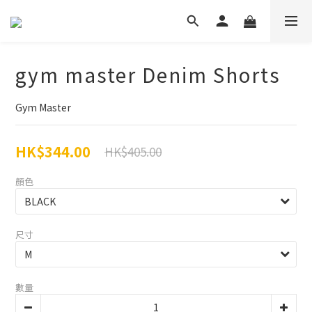
gym master Denim Shorts
Gym Master
HK$344.00
HK$405.00
顏色
尺寸
數量