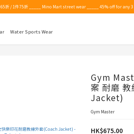
1件75折 _____ Mino Mart street wear _____ 45% off for any 3 item
ar
Water Sports Wear
Gym Ma
案 耐磨 教
Jacket)
Gym Master
HK$675.00