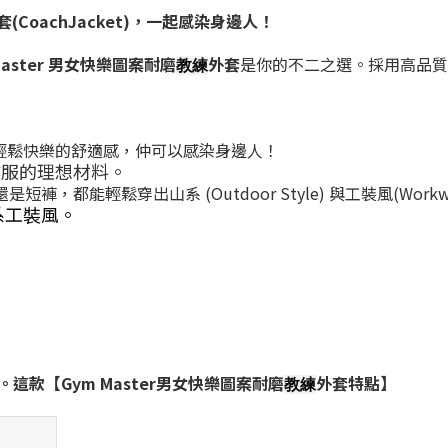
套(CoachJacket)，一起感染身邊人！
aster
男女快樂圖案耐磨
外套
是你的不二之選。採用高品質
教練
輕鬆快樂的舒適感，仲可以感染身邊人！
作服的理想材料。
還是短褲，都能輕鬆穿出山系
(Outdoor Style)
與工裝風
(Workw
系工裝風
。
。這款【
Gym Master
男女快樂圖案耐磨
外套特點】
教練