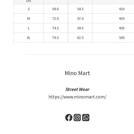
cm
S
69.0
54.5
410
M
72.0
57.0
430
L
74.5
59.5
450
XL
79.5
62.5
500
Mino Mart
Street Wear
https://www.minomart.com/