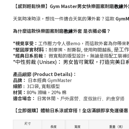
【感到輕鬆快樂】
Gym Master
男女快樂圖案耐磨
外
教練
天氣時凍時涼，想找一件適合天氣的薄外套？這款
GymM
為什麼這款快樂圖案耐磨
外套
是衣櫃必備？
教練
*視覺享受：
工作壓力令人很
emo
，而這款外套為你帶來
材料
是工
*堅固厚實
：
耐摩擦、耐撕裂, 使用時間越長
,
*經典日系剪裁：
微寬鬆的版型設計，無論是搭配工裝褲
*中性剪裁 (Unisex)：
男女皆可駕馭，打造完美
日
(Product Details)
：
產品細節
品牌：
日本經典
GymMaster
細節
:
3口袋
,
寬鬆版型
材質：
80%
滌綸，
20%
棉
適合場合：
日常休閒、
戶外露營、度假旅行、約會穿搭
【立即選購】體驗日系涼感穿搭！全店滿額即享免運優惠
尺寸
長度
寬度
重量（克）