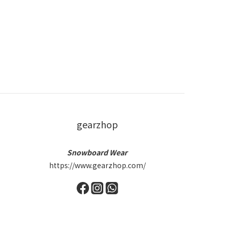
gearzhop
Snowboard Wear
https://www.gearzhop.com/