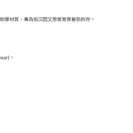
耐摩
材質，專為怕沉悶又想常常穿著到的你。
ear)
。