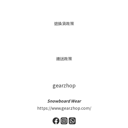
退換貨政策
運送政策
gearzhop
Snowboard Wear
https://www.gearzhop.com/