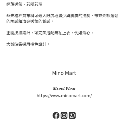
輕薄透氣，若隱若現
華夫格棉質布料可最大限度地減少與肌膚的接觸，帶來柔軟蓬鬆
的觸感和清爽透氣的質感。
正面按扣設計，可完美搭配無袖上衣，例如背心。
大號貼袋採用撞色設計。
Mino Mart
Street Wear
https://www.minomart.com/