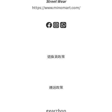
Street Wear
https://www.minomart.com/
退換貨政策
運送政策
gearzhop